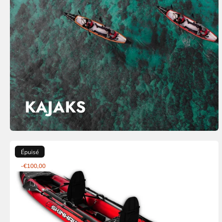
KAJAKS
Épuisé
-€100,00