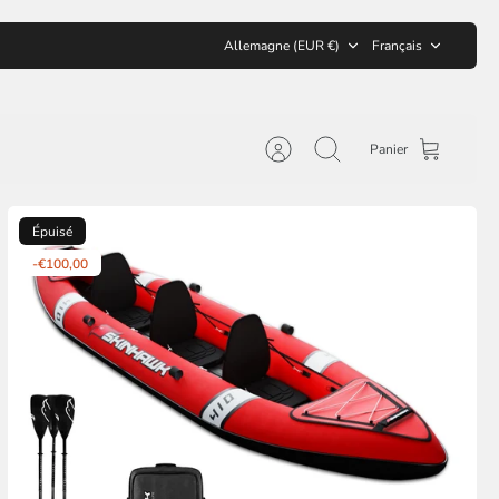
Devise
Langue
Allemagne (EUR €)
Français
Panier
Compte
Recherche
Épuisé
-€100,00