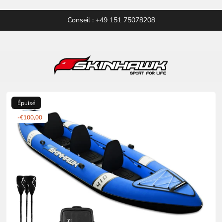
Conseil : +49 151 75078208
Épuisé
-€100,00