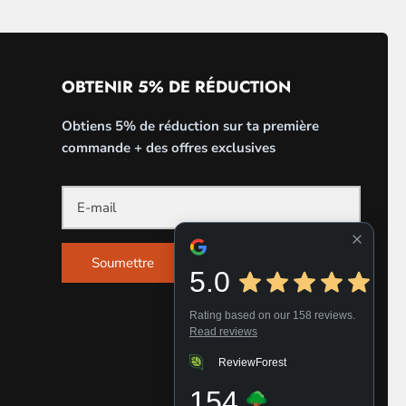
OBTENIR 5% DE RÉDUCTION
Obtiens 5% de réduction sur ta première
commande + des offres exclusives
Soumettre
5.0
Rating based on our 158 reviews.
Read reviews
ReviewForest
154