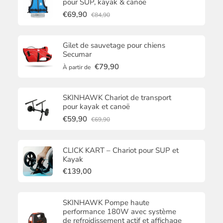
pour SUP, kayak & canoë
€69,90
€84,90
Gilet de sauvetage pour chiens
Secumar
€79,90
À partir de
SKINHAWK Chariot de transport
pour kayak et canoë
€59,90
€69,90
CLICK KART – Chariot pour SUP et
Kayak
€139,00
SKINHAWK Pompe haute
performance 180W avec système
de refroidissement actif et affichage